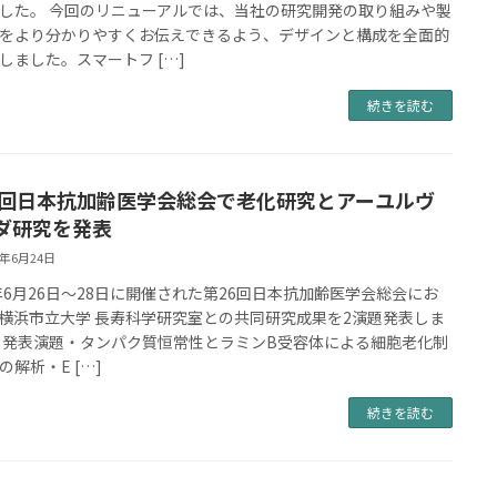
した。 今回のリニューアルでは、当社の研究開発の取り組みや製
をより分かりやすくお伝えできるよう、デザインと構成を全面的
しました。スマートフ […]
続きを読む
6回日本抗加齢医学会総会で老化研究とアーユルヴ
ダ研究を発表
6年6月24日
6年6月26日〜28日に開催された第26回日本抗加齢医学会総会にお
横浜市立大学 長寿科学研究室との共同研究成果を2演題発表しま
 発表演題・タンパク質恒常性とラミンB受容体による細胞老化制
の解析・E […]
続きを読む