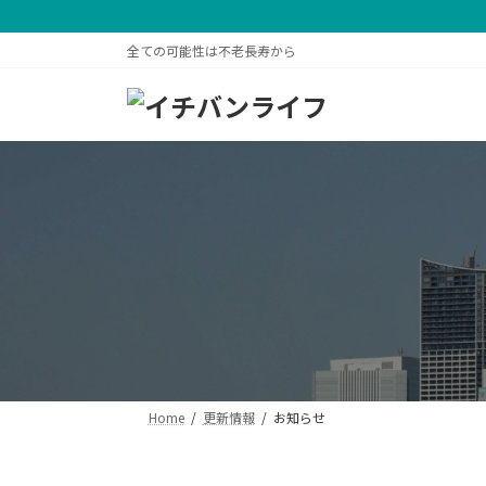
コ
ナ
ン
ビ
全ての可能性は不老長寿から
テ
ゲ
ン
ー
ツ
シ
へ
ョ
ス
ン
キ
に
ッ
移
プ
動
Home
更新情報
お知らせ