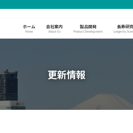
ホーム
会社案内
製品開発
長寿研
Home
About Us
Product Development
Longevity Scie
更新情報