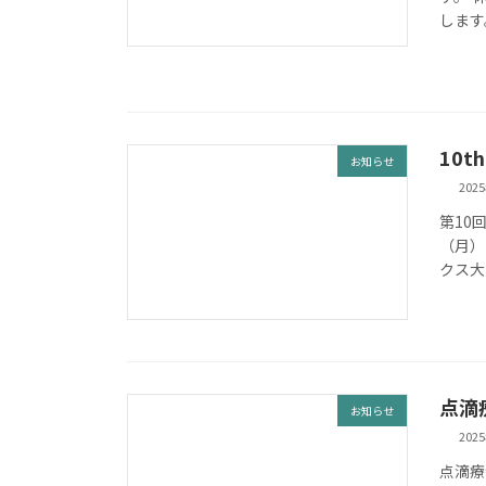
します。
10t
お知らせ
202
第10
（月）、
クス大
点滴
お知らせ
202
点滴療