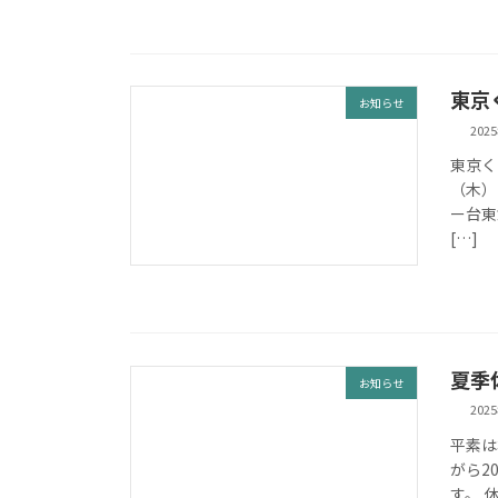
東京
お知らせ
202
東京く
（木）
ー台東
[…]
夏季
お知らせ
202
平素は
がら2
す。 