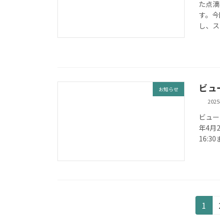
た点滴
す。今
し、ス
ビュ
お知らせ
202
ビュー
年4月2
16:
投
固
1
定