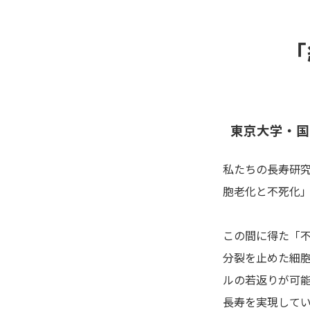
「
東京大学・国
私たちの長寿研
胞老化と不死化
この間に得た「
分裂を止めた細
ルの若返りが可
長寿を実現して