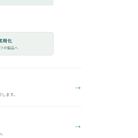
実用化
フの製品へ
→
介します。
→
心。