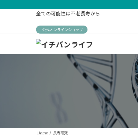
コ
ナ
ン
ビ
全ての可能性は不老長寿から
テ
ゲ
ン
ー
公式オンラインショップ
ツ
シ
へ
ョ
ス
ン
キ
に
ッ
移
プ
動
Home
長寿研究