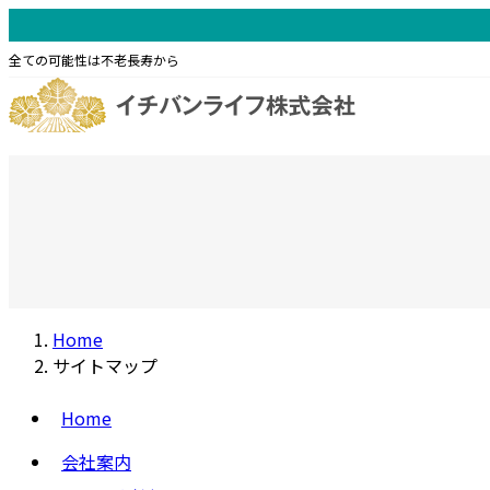
コ
ナ
ン
ビ
全ての可能性は不老長寿から
テ
ゲ
ン
ー
ツ
シ
へ
ョ
ホーム
Home
会社案内
About Us
製品開発
Produc
ス
ン
会社概要
コンセプト
キ
に
事業内容
ヘルスケア A
ッ
移
バングラデシュ支社
ヘアケア Ay
プ
動
スキンケア A
フェムケア A
Home
サイトマップ
Home
会社案内