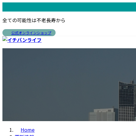
コ
ナ
ン
ビ
全ての可能性は不老長寿から
テ
ゲ
ン
ー
公式オンラインショップ
ツ
シ
へ
ョ
ス
ン
ホーム
Home
会社案内
About Us
製品開発
Produc
キ
に
会社概要
コンセプト
ッ
移
事業内容
ヘルスケア A
プ
動
バングラデシュ支社
ヘアケア Ay
スキンケア A
フェムケア A
Home