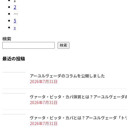
投
1
定
固
2
稿
ペ
定
…
の
ー
ペ
固
5
ジ
ー
定
»
ペ
ジ
ペ
検索
ー
ー
検索
ジ
ジ
最近の投稿
送
り
アーユルヴェーダのコラムを公開しました
2026年7月31日
ヴァータ・ピッタ・カパ体質とは？アーユルヴェーダ
2026年7月31日
ヴァータ・ピッタ・カパとは？アーユルヴェーダ「ト
2026年7月31日