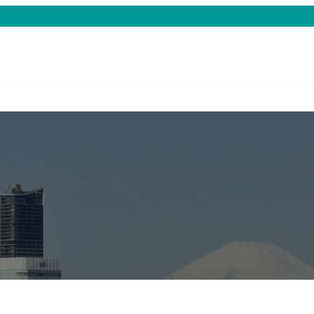
t Development
長寿研究
Longevity Science
ハーブ利用学
Herb
老化研究
アーユルヴ
yucelra-HE
若返り研究
ハーブ製剤
ucelra-SC
BGC理論
ハーブ事典
yucelra-SK
研究業績
コラム
yucelra-Fem
研究コラム