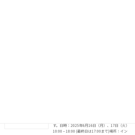
ンター台東館6階ブース番号：18 AYURMASTER
は、アーユルヴェーダと […]
続きを読む
夏季休業のお知らせ
お知らせ
2025年7月24日
平素は格別のご愛顧を賜り、厚く御礼申し上げ
ます。 さて、誠に勝手ながら2025年8月13日
(水)〜17日(日)の期間は、夏季休業とさせて頂
きます。 休業期間中に頂いたご連絡は、8月18
日(月)以降に順次ご連絡いたします。 […]
続きを読む
10th ASIA BEAUTY EXPOに出展
お知らせ
2025年6月14日
第10回アジアビューティエキスポに出展しま
す。日時：2025年6月16日（月）、17日（火）
10:00 – 18:00 (最終日は17:00まで)場所：イン