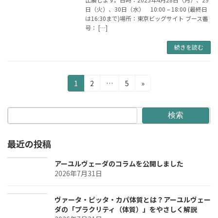
日（火）、30日（水） 10:00 – 18:00 (最終日
は16:30まで)場所：東京ビッグサイト ブース番
号： […]
続きを読む
投
固
固
固
1
2
…
5
»
定
定
定
稿
ペ
ペ
ペ
の
ー
ー
ー
検索
ジ
ジ
ジ
ペ
最近の投稿
ー
ジ
アーユルヴェーダのコラムを公開しました
2026年7月31日
送
り
ヴァータ・ピッタ・カパ体質とは？アーユルヴェー
ダの「プラクリティ（体質）」をやさしく解説