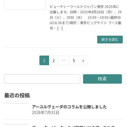
ビューティーワールドジャパン東京 2025年に
出展します。日時：2025年4月28日（月）、29
日（火）、30日（水） 10:00 – 18:00 (最終日
は16:30まで)場所：東京ビッグサイト ブース番
号： […]
続きを読む
投
固
固
固
1
2
…
5
»
定
定
定
稿
ペ
ペ
ペ
の
ー
ー
ー
検索
ジ
ジ
ジ
ペ
最近の投稿
ー
ジ
アーユルヴェーダのコラムを公開しました
2026年7月31日
送