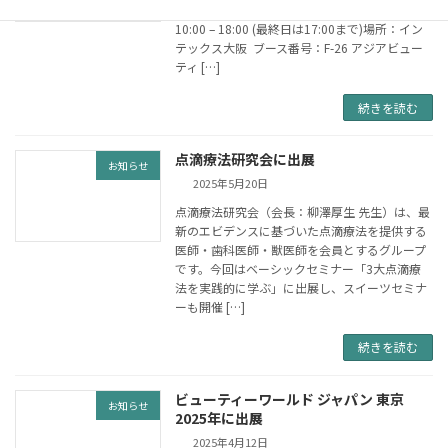
す。日時：2025年6月16日（月）、17日（火）
10:00 – 18:00 (最終日は17:00まで)場所：イン
テックス大阪 ブース番号：F-26 アジアビュー
ティ […]
続きを読む
点滴療法研究会に出展
お知らせ
2025年5月20日
点滴療法研究会（会長：柳澤厚生 先生）は、最
新のエビデンスに基づいた点滴療法を提供する
医師・歯科医師・獣医師を会員とするグループ
です。今回はベーシックセミナー「3大点滴療
法を実践的に学ぶ」に出展し、スイーツセミナ
ーも開催 […]
続きを読む
ビューティーワールド ジャパン 東京
お知らせ
2025年に出展
2025年4月12日