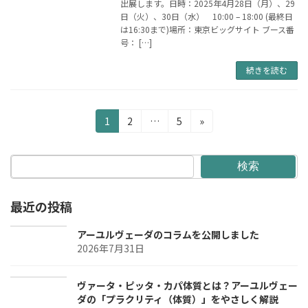
出展します。日時：2025年4月28日（月）、29
日（火）、30日（水） 10:00 – 18:00 (最終日
は16:30まで)場所：東京ビッグサイト ブース番
号： […]
続きを読む
投
固
固
固
1
2
…
5
»
定
定
定
稿
ペ
ペ
ペ
の
ー
ー
ー
検索
ジ
ジ
ジ
ペ
最近の投稿
ー
ジ
アーユルヴェーダのコラムを公開しました
2026年7月31日
送
り
ヴァータ・ピッタ・カパ体質とは？アーユルヴェー
ダの「プラクリティ（体質）」をやさしく解説