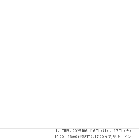
ンター台東館6階ブース番号：18 AYURMASTER
は、アーユルヴェーダと […]
続きを読む
夏季休業のお知らせ
お知らせ
2025年7月24日
平素は格別のご愛顧を賜り、厚く御礼申し上げ
ます。 さて、誠に勝手ながら2025年8月13日
(水)〜17日(日)の期間は、夏季休業とさせて頂
きます。 休業期間中に頂いたご連絡は、8月18
日(月)以降に順次ご連絡いたします。 […]
続きを読む
10th ASIA BEAUTY EXPOに出展
お知らせ
2025年6月14日
第10回アジアビューティエキスポに出展しま
す。日時：2025年6月16日（月）、17日（火）
10:00 – 18:00 (最終日は17:00まで)場所：イン