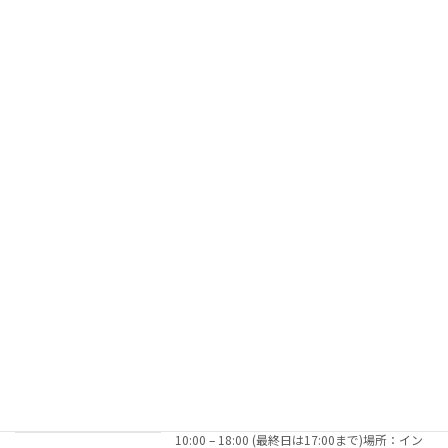
ンター台東館6階ブース番号：18 AYURMASTER
は、アーユルヴェーダと […]
続きを読む
夏季休業のお知らせ
お知らせ
2025年7月24日
平素は格別のご愛顧を賜り、厚く御礼申し上げ
ます。 さて、誠に勝手ながら2025年8月13日
(水)〜17日(日)の期間は、夏季休業とさせて頂
きます。 休業期間中に頂いたご連絡は、8月18
日(月)以降に順次ご連絡いたします。 […]
続きを読む
10th ASIA BEAUTY EXPOに出展
お知らせ
2025年6月14日
第10回アジアビューティエキスポに出展しま
す。日時：2025年6月16日（月）、17日（火）
10:00 – 18:00 (最終日は17:00まで)場所：イン