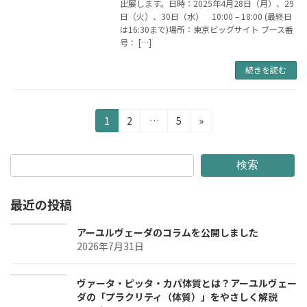
出展します。日時：2025年4月28日（月）、29
日（火）、30日（水） 10:00 – 18:00 (最終日
は16:30まで)場所：東京ビッグサイト ブース番
号： […]
続きを読む
投
固
固
固
1
2
…
5
»
定
定
定
稿
ペ
ペ
ペ
の
ー
ー
ー
検索
ジ
ジ
ジ
ペ
最近の投稿
ー
ジ
アーユルヴェーダのコラムを公開しました
2026年7月31日
送
り
ヴァータ・ピッタ・カパ体質とは？アーユルヴェー
ダの「プラクリティ（体質）」をやさしく解説