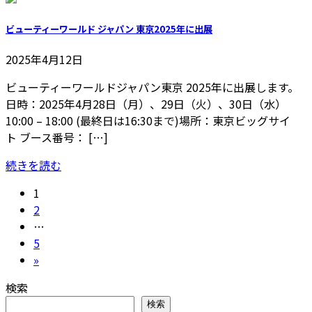
ビューティーワールド ジャパン 東京2025年に出展
2025年4月12日
ビューティーワールドジャパン東京 2025年に出展します。
日時：2025年4月28日（月）、29日（火）、30日（水）
10:00 – 18:00 (最終日は16:30まで)場所：東京ビッグサイ
ト ブース番号： […]
続きを読む
投
固
1
定
固
2
稿
ペ
定
…
の
ー
ペ
固
5
ジ
ー
定
»
ペ
ジ
ペ
検索
ー
ー
検索
ジ