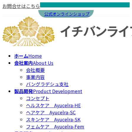
コ
ナ
お問合せはこちら
ン
ビ
公式オンラインショップ
テ
ゲ
ン
ー
ツ
シ
へ
ョ
ス
ン
キ
に
ホーム
Home
ッ
移
会社案内
About Us
プ
動
会社概要
事業内容
バングラデシュ支社
製品開発
Product Development
コンセプト
ヘルスケア Ayucelra-HE
ヘアケア Ayucelra-SC
スキンケア Ayucelra-SK
フェムケア Ayucelra-Fem