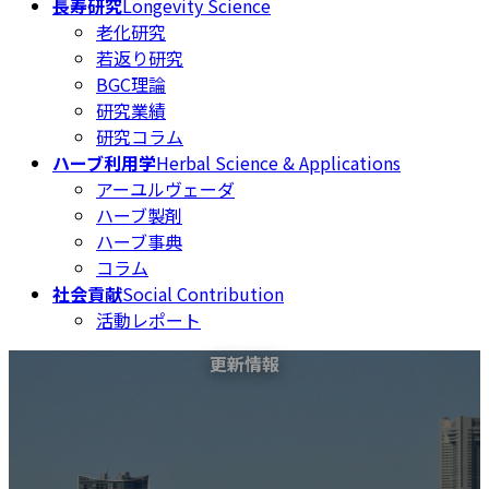
長寿研究
Longevity Science
老化研究
若返り研究
BGC理論
研究業績
研究コラム
ハーブ利用学
Herbal Science & Applications
アーユルヴェーダ
ハーブ製剤
ハーブ事典
コラム
社会貢献
Social Contribution
活動レポート
更新情報