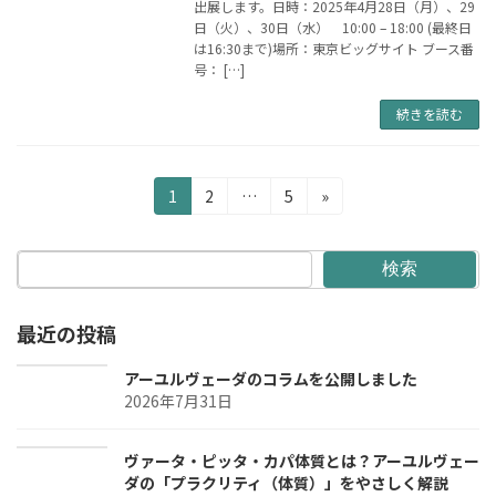
出展します。日時：2025年4月28日（月）、29
日（火）、30日（水） 10:00 – 18:00 (最終日
は16:30まで)場所：東京ビッグサイト ブース番
号： […]
続きを読む
投
固
固
固
1
2
…
5
»
定
定
定
稿
ペ
ペ
ペ
の
ー
ー
ー
検索
ジ
ジ
ジ
ペ
最近の投稿
ー
ジ
アーユルヴェーダのコラムを公開しました
2026年7月31日
送
り
ヴァータ・ピッタ・カパ体質とは？アーユルヴェー
ダの「プラクリティ（体質）」をやさしく解説