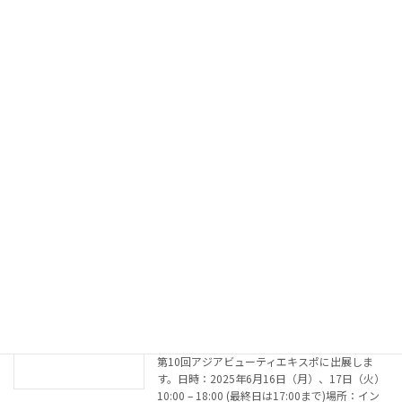
ンター台東館6階ブース番号：18 AYURMASTER
は、アーユルヴェーダと […]
続きを読む
夏季休業のお知らせ
お知らせ
2025年7月24日
平素は格別のご愛顧を賜り、厚く御礼申し上げ
ます。 さて、誠に勝手ながら2025年8月13日
(水)〜17日(日)の期間は、夏季休業とさせて頂
きます。 休業期間中に頂いたご連絡は、8月18
日(月)以降に順次ご連絡いたします。 […]
続きを読む
10th ASIA BEAUTY EXPOに出展
お知らせ
2025年6月14日
第10回アジアビューティエキスポに出展しま
す。日時：2025年6月16日（月）、17日（火）
10:00 – 18:00 (最終日は17:00まで)場所：イン