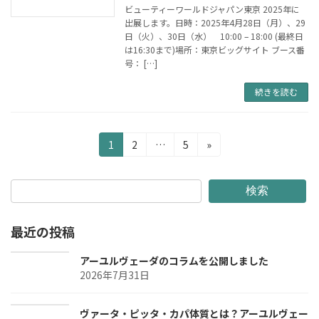
ビューティーワールドジャパン東京 2025年に
出展します。日時：2025年4月28日（月）、29
日（火）、30日（水） 10:00 – 18:00 (最終日
は16:30まで)場所：東京ビッグサイト ブース番
号： […]
続きを読む
投
固
固
固
1
2
…
5
»
定
定
定
稿
ペ
ペ
ペ
の
ー
ー
ー
検索
ジ
ジ
ジ
ペ
最近の投稿
ー
ジ
アーユルヴェーダのコラムを公開しました
2026年7月31日
送
り
ヴァータ・ピッタ・カパ体質とは？アーユルヴェー