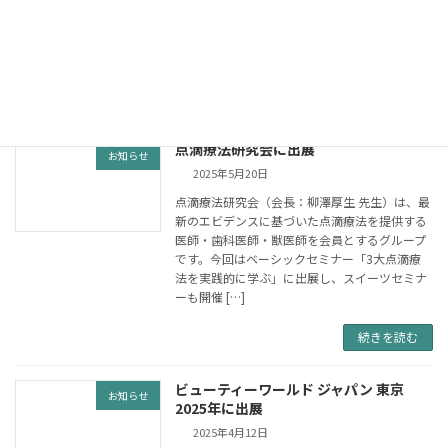
10:00 – 18:00 (最終日は17:00まで)場所：イン
テックス大阪 ブース番号：F-26 アジアビュー
ティ […]
続きを読む
点滴療法研究会に出展
お知らせ
2025年5月20日
点滴療法研究会（会長：柳澤厚生 先生）は、最
新のエビデンスに基づいた点滴療法を提供する
医師・歯科医師・獣医師を会員とするグループ
です。今回はベーシックセミナー「3大点滴療
法を実践的に学ぶ」に出展し、スイーツセミナ
ーも開催 […]
続きを読む
ビューティーワールド ジャパン 東京
お知らせ
2025年に出展
2025年4月12日